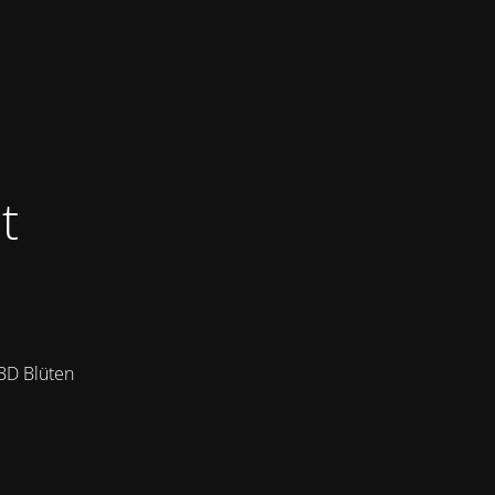
t
CBD Blüten